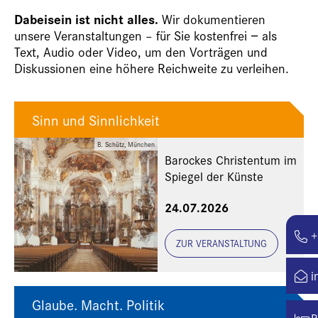
Dabeisein ist nicht alles.
Wir dokumentieren
unsere Veranstaltungen – für Sie kostenfrei − als
Text, Audio oder Video, um den Vorträgen und
Diskussionen eine höhere Reichweite zu verleihen.
Sinn und Sinnlichkeit
B. Schütz, München
Barockes Christentum im
Spiegel der Künste
24.07.2026
+
ZUR VERANSTALTUNG
i
Glaube. Macht. Politik