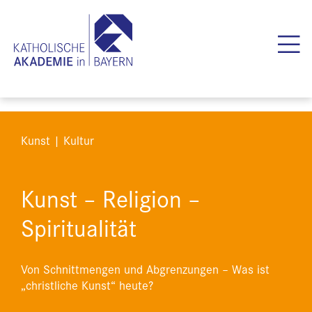
Kunst | Kultur
Kunst – Religion –
Spiritualität
Von Schnittmengen und Abgrenzungen – Was ist
„christliche Kunst“ heute?