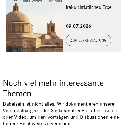
Nastya Smirnova RF_Shutterstock
Iraks christliches Erbe
Eine Veranstaltung der
09.07.2026
Freunde und Gönner
ZUR VERANSTALTUNG
Noch viel mehr interessante
Themen
Dabeisein ist nicht alles. Wir dokumentieren unsere
Veranstaltungen – für Sie kostenfrei − als Text, Audio
oder Video, um den Vorträgen und Diskussionen eine
höhere Reichweite zu verleihen.