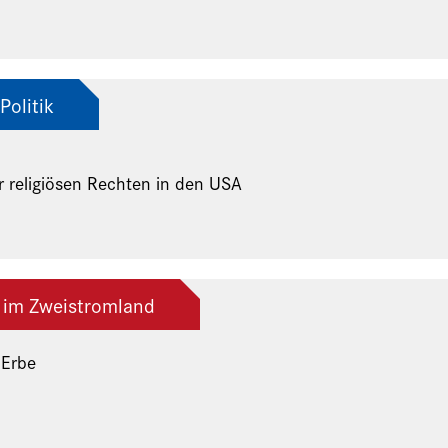
Politik
r religiösen Rechten in den USA
 im Zweistromland
 Erbe
ng der Freunde und Gönner