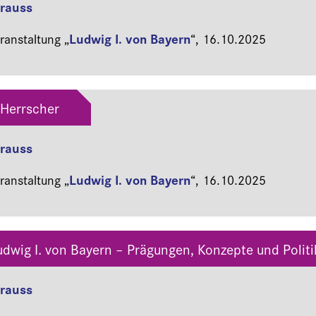
Krauss
Ludwig I. von Bayern
anstaltung „
“,
16.10.2025
 Herrscher
Krauss
Ludwig I. von Bayern
anstaltung „
“,
16.10.2025
udwig I. von Bayern – Prägungen, Konzepte und Polit
Krauss