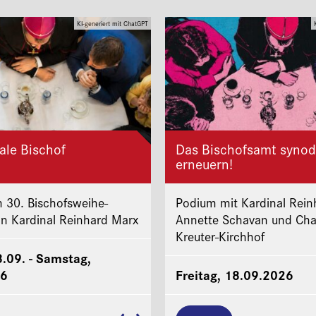
KI-generiert mit ChatGPT
ale Bischof
Das Bischofsamt synod
erneuern!
 30. Bischofsweihe-
Podium mit Kardinal Rein
on Kardinal Reinhard Marx
Annette Schavan und Cha
Kreuter-Kirchhof
8.09. - Samstag,
26
Freitag, 18.09.2026