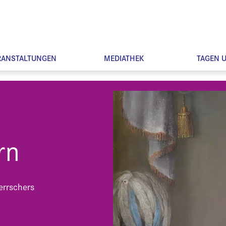
RANSTALTUNGEN
MEDIATHEK
TAGEN 
rn
errschers