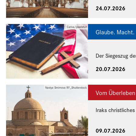
24.07.2026
Canva/pixelshot
Glaube. Macht. 
Der Siegeszug de
20.07.2026
Nastya Smirnova RF_Shutterstock
Vom Überleben
Iraks christliches
Eine Veranstaltu
09.07.2026