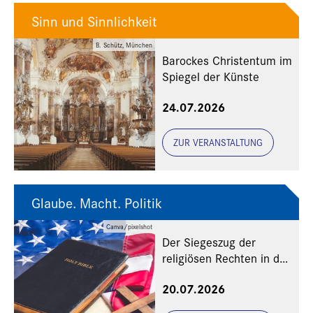
Sinn und Sinnlichkeit
B. Schütz, München
Barockes Christentum im
Spiegel der Künste
24.07.2026
ZUR VERANSTALTUNG
Glaube. Macht. Politik
Canva/pixelshot
Der Siegeszug der
religiösen Rechten in den
USA
20.07.2026