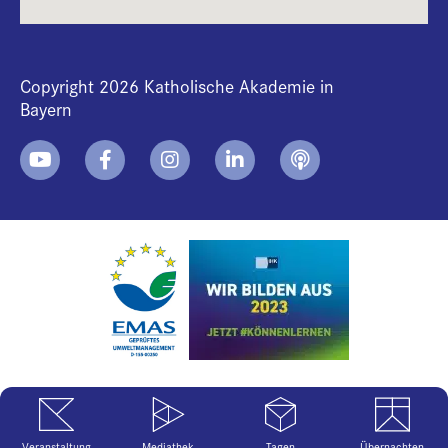
Copyright 2026 Katholische Akademie in
Bayern
+
i
B
Veranstaltung
Mediathek
Tagen
Übernachten