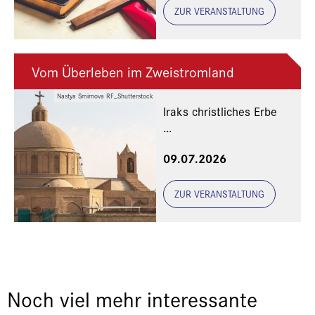
ZUR VERANSTALTUNG
Vom Überleben im Zweistromland
Nastya Smirnova RF_Shutterstock
Iraks christliches Erbe
Eine Veranstaltung der
09.07.2026
Freunde und Gönner
ZUR VERANSTALTUNG
Noch viel mehr interessante