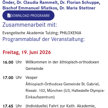
Önder
,
Dr. Claudia Rammelt
,
Dr. Florian Schuppe
,
Bischof Emmanuel Sfiatkos
,
Dr. Maria Stettner
DOWNLOAD PROGRAMM
Zusammenarbeit mit:
Evangelische Akademie Tutzing; PHILOXENIA
Programmablauf der Veranstaltung:
Freitag, 19. Juni 2026
16.00
Uhr
Willkommen in der äthiopisch-orthodoxen
Gemeinde
17.00
Uhr
Vesper
Äthiopisch-Orthodoxe Gemeinde St. Gabriel,
Riesstr. 102, München (U3, Haltestelle Olympia-
Einkaufszentrum)
17.45
Uhr
(Individuelle) Fahrt zur Kath. Akademie,