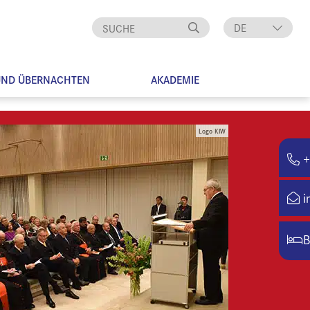
DE
EN
UND ÜBERNACHTEN
AKADEMIE
Logo KIW
+
i
B