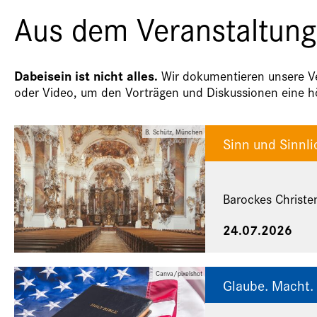
Aus dem Veranstaltung
Dabeisein ist nicht alles.
Wir dokumentieren unsere Ver
oder Video, um den Vorträgen und Diskussionen eine hö
B. Schütz, München
Sinn und Sinnli
Barockes Christe
24.07.2026
Canva/pixelshot
Glaube. Macht. 