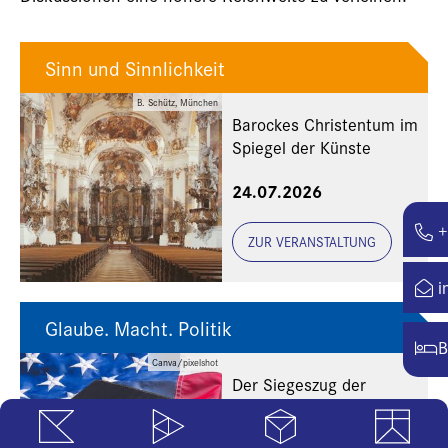
Sinn und Sinnlichkeit
B. Schütz, München
Barockes Christentum im
Spiegel der Künste
24.07.2026
+
ZUR VERANSTALTUNG
i
Glaube. Macht. Politik
B
Canva/pixelshot
Der Siegeszug der
religiösen Rechten in den
USA