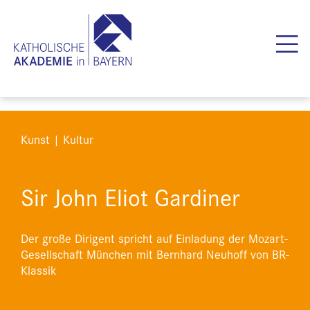
Kunst | Kultur
Sir John Eliot Gardiner
Der große Dirigent spricht auf Einladung der Mozart-
Gesellschaft München mit Bernhard Neuhoff von BR-
Klassik