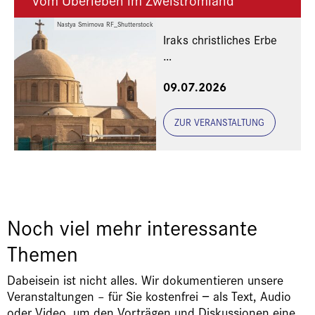
Nastya Smirnova RF_Shutterstock
Iraks christliches Erbe
Eine Veranstaltung der
09.07.2026
Freunde und Gönner
ZUR VERANSTALTUNG
Noch viel mehr interessante
Themen
Dabeisein ist nicht alles. Wir dokumentieren unsere
Veranstaltungen – für Sie kostenfrei − als Text, Audio
oder Video, um den Vorträgen und Diskussionen eine