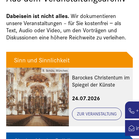
Dabeisein ist nicht alles.
Wir dokumentieren
unsere Veranstaltungen – für Sie kostenfrei − als
Text, Audio oder Video, um den Vorträgen und
Diskussionen eine höhere Reichweite zu verleihen.
Sinn und Sinnlichkeit
B. Schütz, München
Barockes Christentum im
Spiegel der Künste
24.07.2026
+
ZUR VERANSTALTUNG
i