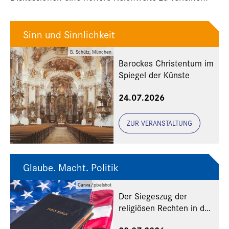
Sinn und Sinnlichkeit
B. Schütz, München
Barockes Christentum im
Spiegel der Künste
24.07.2026
ZUR VERANSTALTUNG
Glaube. Macht. Politik
Canva/pixelshot
Der Siegeszug der
religiösen Rechten in den
USA