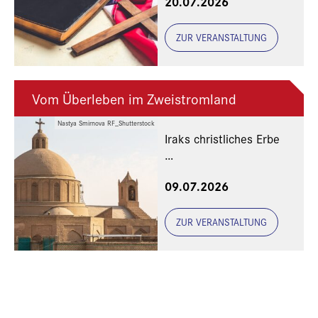
20.07.2026
ZUR VERANSTALTUNG
Vom Überleben im Zweistromland
Nastya Smirnova RF_Shutterstock
Iraks christliches Erbe
Eine Veranstaltung der
09.07.2026
Freunde und Gönner
ZUR VERANSTALTUNG