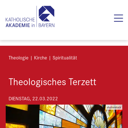
Theologie | Kirche | Spiritualität
Theologisches Terzett
DIENSTAG, 22.03.2022
shutterstock