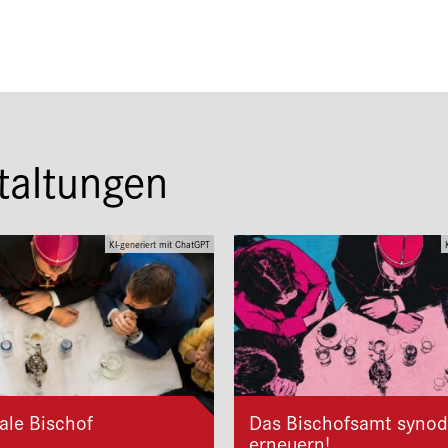
taltungen
KI-generiert mit ChatGPT
ale Bischof
Das Bischofsamt synod
erneuern!