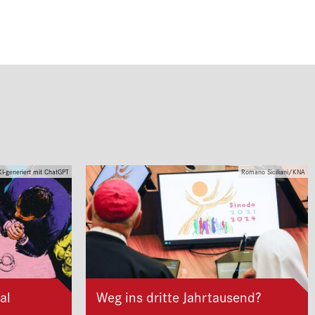
KI-generiert mit ChatGPT
Romano Siciliani/KNA
al
Weg ins dritte Jahrtausend?