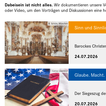
Dabeisein ist nicht alles.
Wir dokumentieren unsere Ver
oder Video, um den Vorträgen und Diskussionen eine hö
B. Schütz, München
Sinn und Sinnli
Barockes Christe
24.07.2026
Canva/pixelshot
Glaube. Macht. 
Der Siegeszug de
20.07.2026