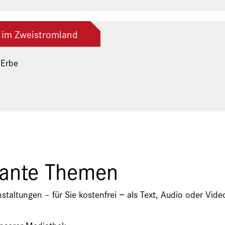
 im Zweistromland
 Erbe
ng der Freunde und Gönner
sante Themen
nstaltungen – für Sie kostenfrei − als Text, Audio oder V