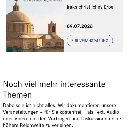
Nastya Smirnova RF_Shutterstock
Iraks christliches Erbe
Eine Veranstaltung der
09.07.2026
Freunde und Gönner
ZUR VERANSTALTUNG
Noch viel mehr interessante
Themen
Dabeisein ist nicht alles. Wir dokumentieren unsere
Veranstaltungen – für Sie kostenfrei − als Text, Audio
oder Video, um den Vorträgen und Diskussionen eine
höhere Reichweite zu verleihen.