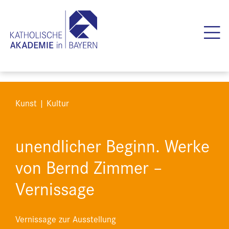
Kunst | Kultur
unendlicher Beginn. Werke
von Bernd Zimmer –
Vernissage
Vernissage zur Ausstellung