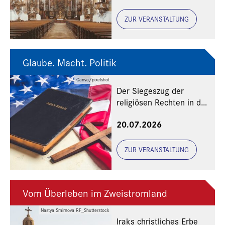
ZUR VERANSTALTUNG
Glaube. Macht. Politik
Canva/pixelshot
Der Siegeszug der
religiösen Rechten in den
USA
20.07.2026
ZUR VERANSTALTUNG
Vom Überleben im Zweistromland
Nastya Smirnova RF_Shutterstock
Iraks christliches Erbe