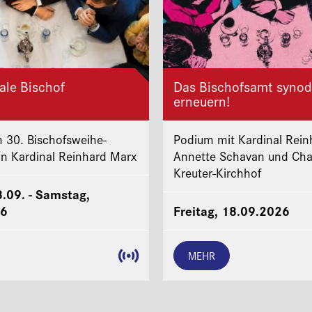
ale Bischof
Das Bischofsamt synod
erneuern!
 30. Bischofsweihe-
Podium mit Kardinal Rein
on Kardinal Reinhard Marx
Annette Schavan und Cha
Kreuter-Kirchhof
8.09. - Samstag,
26
Freitag, 18.09.2026
MEHR