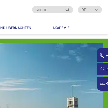
DE
EN
UND ÜBERNACHTEN
AKADEMIE
+
i
B