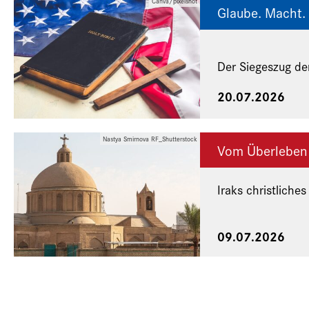
Canva/pixelshot
Glaube. Macht. 
Der Siegeszug de
20.07.2026
Nastya Smirnova RF_Shutterstock
Vom Überleben
Iraks christliches
Eine Veranstaltu
09.07.2026