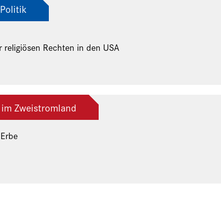
Politik
r religiösen Rechten in den USA
 im Zweistromland
 Erbe
ng der Freunde und Gönner