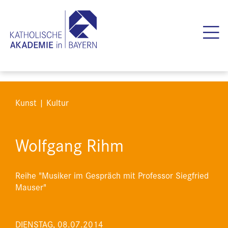
Kunst | Kultur
Wolfgang Rihm
Reihe "Musiker im Gespräch mit Professor Siegfried
Mauser"
DIENSTAG, 08.07.2014