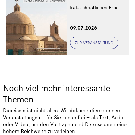
Nastya Smirnova RF_Shutterstock
Iraks christliches Erbe
Eine Veranstaltung der
09.07.2026
Freunde und Gönner
ZUR VERANSTALTUNG
Noch viel mehr interessante
Themen
Dabeisein ist nicht alles. Wir dokumentieren unsere
Veranstaltungen – für Sie kostenfrei − als Text, Audio
oder Video, um den Vorträgen und Diskussionen eine
höhere Reichweite zu verleihen.