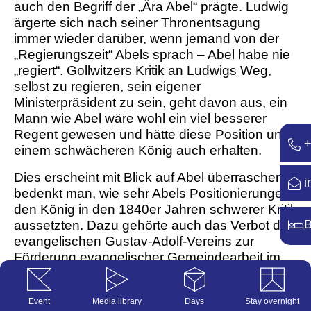
auch den Begriff der „Ära Abel“ prägte. Ludwig
ärgerte sich nach seiner Thronentsagung
immer wieder darüber, wenn jemand von der
„Regierungszeit“ Abels sprach – Abel habe nie
„regiert“. Gollwitzers Kritik an Ludwigs Weg,
selbst zu regieren, sein eigener
Ministerpräsident zu sein, geht davon aus, ein
Mann wie Abel wäre wohl ein viel besserer
Regent gewesen und hätte diese Position unter
+
einem ­schwächeren König auch erhalten.
Dies erscheint mit Blick auf Abel überraschend,
i
bedenkt man, wie sehr Abels Positionierungen
den König in den 1840er Jahren schwerer Kritik
B
aussetzten. Dazu gehörte auch das Verbot des
evangelischen Gustav-Adolf-Vereins zur
Förderung evangelischer Gemeindearbeit im
Februar 1844, zu dem Abel Ludwig
nachdrücklich riet. Ludwig behauptete nach
Event
Media library
Days
Stay overnight
Informationen Abels, der Verein arbeite „gegen