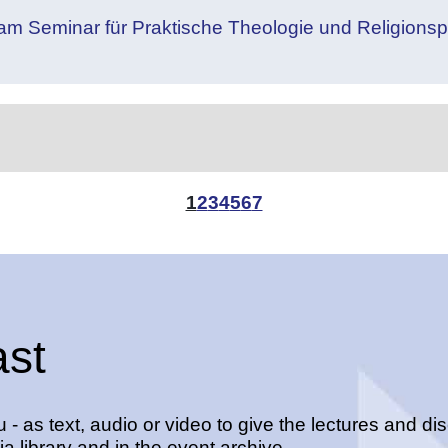
m Seminar für Praktische Theologie und Religions
1
2
3
4
5
6
7
ast
- as text, audio or video to give the lectures and di
a library and in the event archive.