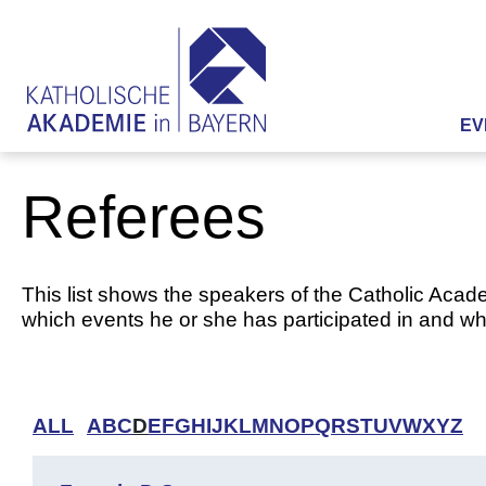
EV
Referees
This list shows the speakers of the Catholic Acade
which events he or she has participated in and whi
ALL
A
B
C
D
E
F
G
H
I
J
K
L
M
N
O
P
Q
R
S
T
U
V
W
X
Y
Z