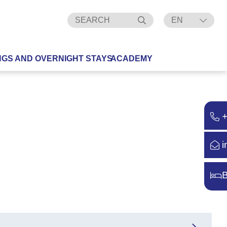
EN
DE
NGS AND OVERNIGHT STAYS
ACADEMY
i
B