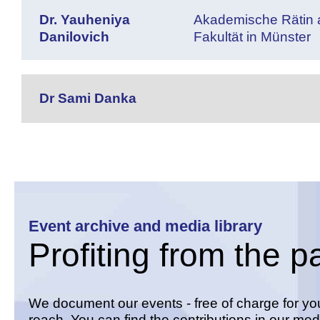
Dr. Yauheniya
Akademische Rätin a
Danilovich
Fakultät in Münster
Dr Sami Danka
Event archive and media library
Profiting from the p
We document our events - free of charge for you 
reach. You can find the contributions in our medi