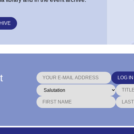
HIVE
t
LOG IN