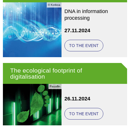
© Kotkoa
DNA in information
processing
27.11.2024
TO THE EVENT
The ecological footprint of
digitalisation
Pauallin
26.11.2024
TO THE EVENT