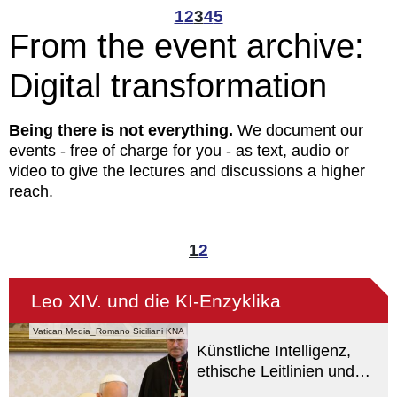
1
2
3
4
5
From the event archive:
Digital transformation
Being there is not everything.
We document our
events - free of charge for you - as text, audio or
video to give the lectures and discussions a higher
reach.
1
2
Leo XIV. und die KI-Enzyklika
Vatican Media_Romano Siciliani KNA
Künstliche Intelligenz,
ethische Leitlinien und
Internationale Ordnung