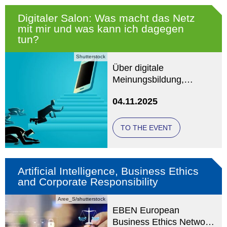
Digitaler Salon: Was macht das Netz
mit mir und was kann ich dagegen
tun?
Shutterstock
Über digitale
Meinungsbildung,
Desinformation und
04.11.2025
Abhängigkeiten
TO THE EVENT
Artificial Intelligence, Business Ethics
and Corporate Responsibility
Aree_S/shutterstock
EBEN European
Business Ethics Network