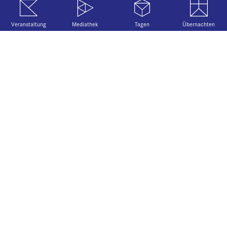
Veranstaltung
Mediathek
Tagen
Übernachten
Preis für Junge Theologie
Kardinal-Wetter-Preis der Katholischen Akademie in
Bayern
Dienstag, 27.10.2026