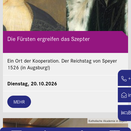
Die Fürsten ergreifen das Szepter
Ein Ort der Kooperation. Der Reichstag von Speyer
1526 (in Augsburg!)
+
Dienstag, 20.10.2026
i
MEHR
B
Katholische Akademie in Bayern