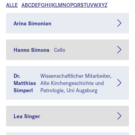
ALLE
A
B
C
D
E
F
G
H
I
J
K
L
M
N
O
P
Q
R
S
T
U
V
W
X
Y
Z
Arina Simonian
Hanno Simons
Cello
Dr.
Wissenschaftlicher Mitarbeiter,
Matthias
Alte Kirchengeschichte und
Simperl
Patrologie, Uni Augsburg
Lea Singer