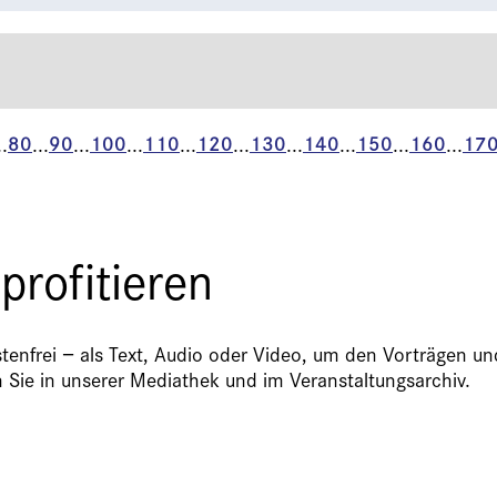
80
90
100
110
120
130
140
150
160
17
..
...
...
...
...
...
...
...
...
...
profitieren
tenfrei − als Text, Audio oder Video, um den Vorträgen u
n Sie in unserer Mediathek und im Veranstaltungsarchiv.