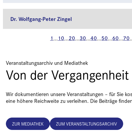
Dr. Wolfgang-Peter Zingel
1
10
20
30
40
50
60
70
...
...
...
...
...
...
...
.
Veranstaltungsarchiv und Mediathek
Von der Vergangenheit 
Wir dokumentieren unsere Veranstaltungen – für Sie kos
eine höhere Reichweite zu verleihen. Die Beiträge finde
ZUR MEDIATHEK
ZUM VERANSTALTUNGSARCHIV