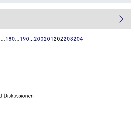
0
180
190
200
201
202
203
204
...
...
...
nd Diskussionen