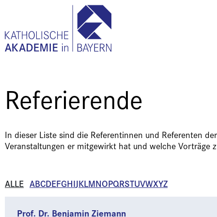
Referierende
In dieser Liste sind die Referentinnen und Referenten d
Veranstaltungen er mitgewirkt hat und welche Vorträge
ALLE
A
B
C
D
E
F
G
H
I
J
K
L
M
N
O
P
Q
R
S
T
U
V
W
X
Y
Z
Prof. Dr. Benjamin Ziemann