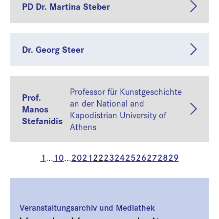
PD Dr. Martina Steber
Dr. Georg Steer
Professor für Kunstgeschichte
Prof.
an der National and
Manos
Kapodistrian University of
Stefanidis
Athens
1
10
20
21
22
23
24
25
26
27
28
29
...
...
Veranstaltungsarchiv und Mediathek