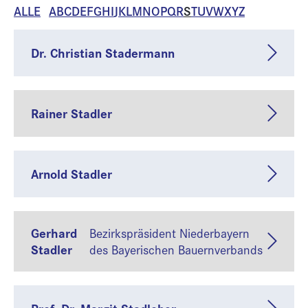
ALLE
A
B
C
D
E
F
G
H
I
J
K
L
M
N
O
P
Q
R
S
T
U
V
W
X
Y
Z
Dr. Christian Stadermann
Rainer Stadler
Arnold Stadler
Gerhard
Bezirkspräsident Niederbayern
Stadler
des Bayerischen Bauernverbands