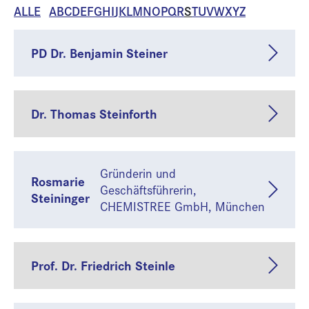
ALLE
A
B
C
D
E
F
G
H
I
J
K
L
M
N
O
P
Q
R
S
T
U
V
W
X
Y
Z
PD Dr. Benjamin Steiner
Dr. Thomas Steinforth
Gründerin und
Rosmarie
Geschäftsführerin,
Steininger
CHEMISTREE GmbH, München
Prof. Dr. Friedrich Steinle