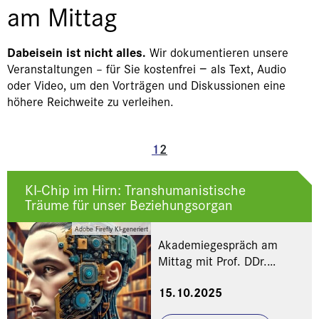
am Mittag
Dabeisein ist nicht alles.
Wir dokumentieren unsere
Veranstaltungen – für Sie kostenfrei − als Text, Audio
oder Video, um den Vorträgen und Diskussionen eine
höhere Reichweite zu verleihen.
1
2
KI-Chip im Hirn: Transhumanistische
Träume für unser Beziehungsorgan
Adobe Firefly KI-generiert
Akademiegespräch am
Mittag mit Prof. DDr.
Thomas Fuchs und Prof. Dr.
15.10.2025
Georg Gasser