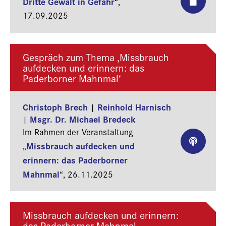
Dritte Gewalt in Gefahr
“,
17.09.2025
Gespräch zum Thema ‚Missbrauch
aufdecken und erinnern: das
Paderborner Mahnmal‘
Christoph Brech
Reinhold Harnisch
|
Msgr. Dr. Michael Bredeck
|
Im Rahmen der Veranstaltung
Missbrauch aufdecken und
„
erinnern: das Paderborner
Mahnmal
“,
26.11.2025
Missbrauch aufdecken und erinnern:
das Paderborner Mahnmal