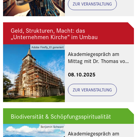
ZUR VERANSTALTUNG
Geld, Strukturen, Macht: das
„Unternehmen Kirche“ im Umbau
Adobe Firefly_KI generiert
Akademiegespräch am
Mittag mit Dr. Thomas von
Mitschke-Collande und
08.10.2025
Christian Gärtner
ZUR VERANSTALTUNG
Biodiversität & Schöpfungsspiritualität
Benjamin Schwarz
Akademiegespräch am