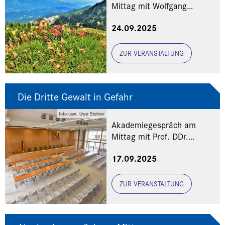
Mittag mit Wolfgang
Küpper und Benjamin
24.09.2025
Schwarz
ZUR VERANSTALTUNG
Die Dritte Gewalt in Gefahr
foto-usw. Uwe Stohrer
Akademiegespräch am
Mittag mit Prof. DDr.
Angelika Nußberger und Dr.
17.09.2025
Hans-Joachim Heßler
ZUR VERANSTALTUNG