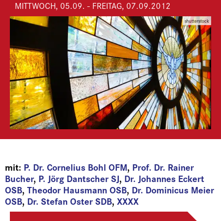
MITTWOCH, 05.09. - FREITAG, 07.09.2012
shutterstock
mit:
P. Dr. Cornelius Bohl OFM
,
Prof. Dr. Rainer
Bucher
,
P. Jörg Dantscher SJ
,
Dr. Johannes Eckert
OSB
,
Theodor Hausmann OSB
,
Dr. Dominicus Meier
OSB
,
Dr. Stefan Oster SDB
,
XXXX