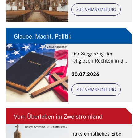
ZUR VERANSTALTUNG
Glaube. Macht. Politik
Canva/pixelshot
Der Siegeszug der
religiösen Rechten in den
USA
20.07.2026
ZUR VERANSTALTUNG
Vom Überleben im Zweistromland
Nastya Smirnova RF_Shutterstock
Iraks christliches Erbe