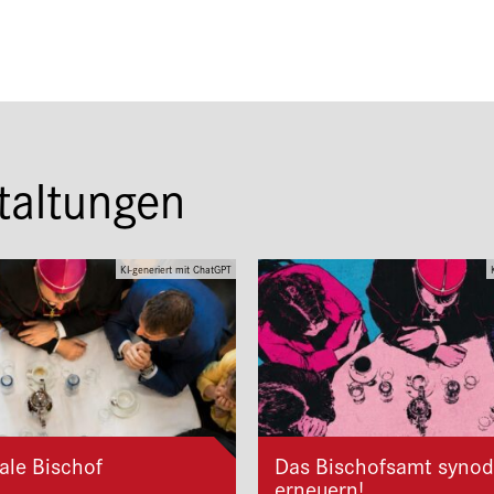
taltungen
KI-generiert mit ChatGPT
ale Bischof
Das Bischofsamt synod
erneuern!