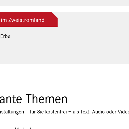
 im Zweistromland
 Erbe
ng der Freunde und Gönner
sante Themen
nstaltungen – für Sie kostenfrei − als Text, Audio oder V