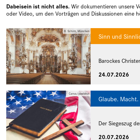
Dabeisein ist nicht alles.
Wir dokumentieren unsere Ver
oder Video, um den Vorträgen und Diskussionen eine hö
B. Schütz, München
Sinn und Sinnli
Barockes Christe
24.07.2026
Canva/pixelshot
Glaube. Macht. 
Der Siegeszug de
20.07.2026