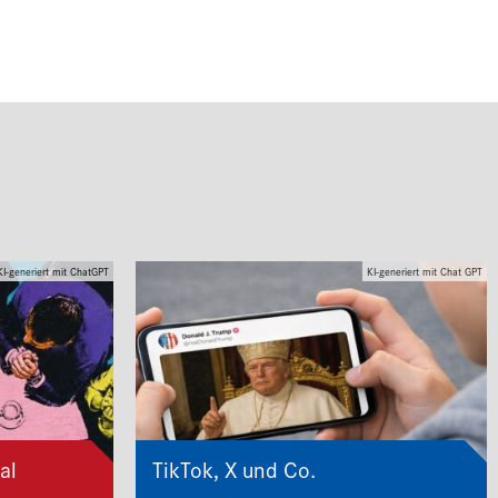
KI-generiert mit ChatGPT
KI-generiert mit Chat GPT
al
TikTok, X und Co.