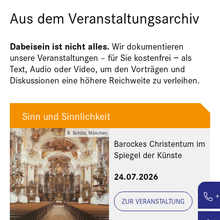
Aus dem Veranstaltungsarchiv
Dabeisein ist nicht alles.
Wir dokumentieren
unsere Veranstaltungen – für Sie kostenfrei − als
Text, Audio oder Video, um den Vorträgen und
Diskussionen eine höhere Reichweite zu verleihen.
Sinn und Sinnlichkeit
B. Schütz, München
Barockes Christentum im
Spiegel der Künste
24.07.2026
+
ZUR VERANSTALTUNG