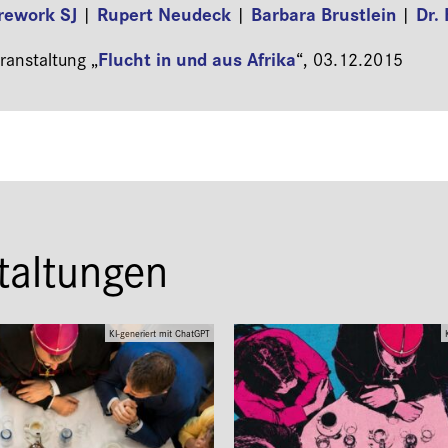
rework SJ
Rupert Neudeck
Barbara Brustlein
Dr. 
|
|
|
Flucht in und aus Afrika
anstaltung „
“,
03.12.2015
taltungen
KI-generiert mit ChatGPT