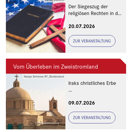
Der Siegeszug der
religiösen Rechten in den
USA
20.07.2026
ZUR VERANSTALTUNG
Vom Überleben im Zweistromland
Nastya Smirnova RF_Shutterstock
Iraks christliches Erbe
Eine Veranstaltung der
09.07.2026
Freunde und Gönner
ZUR VERANSTALTUNG