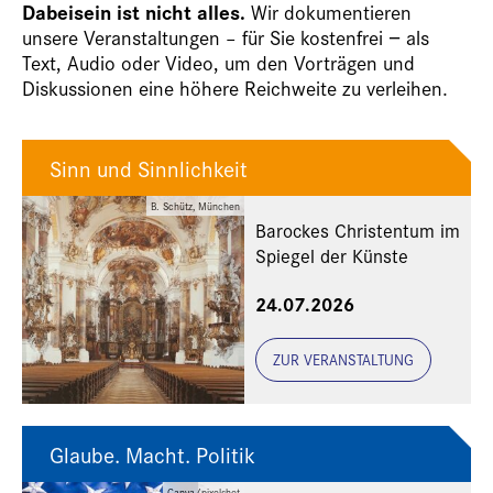
Dabeisein ist nicht alles.
Wir dokumentieren
unsere Veranstaltungen – für Sie kostenfrei − als
Text, Audio oder Video, um den Vorträgen und
Diskussionen eine höhere Reichweite zu verleihen.
Sinn und Sinnlichkeit
B. Schütz, München
Barockes Christentum im
Spiegel der Künste
24.07.2026
ZUR VERANSTALTUNG
Glaube. Macht. Politik
Canva/pixelshot