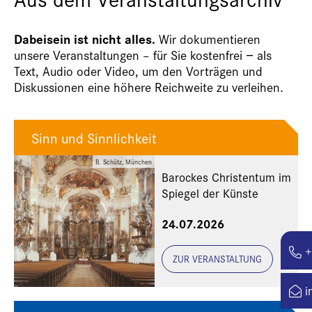
Dabeisein ist nicht alles.
Wir dokumentieren
unsere Veranstaltungen – für Sie kostenfrei − als
Text, Audio oder Video, um den Vorträgen und
Diskussionen eine höhere Reichweite zu verleihen.
Sinn und Sinnlichkeit
B. Schütz, München
Barockes Christentum im
Spiegel der Künste
24.07.2026
+
ZUR VERANSTALTUNG
i