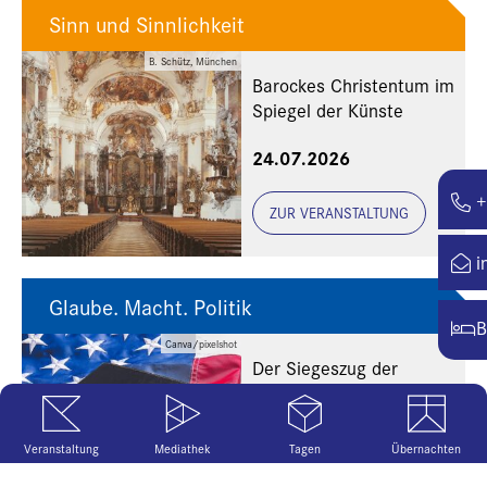
Sinn und Sinnlichkeit
B. Schütz, München
Barockes Christentum im
Spiegel der Künste
24.07.2026
+
ZUR VERANSTALTUNG
i
Glaube. Macht. Politik
B
Canva/pixelshot
Der Siegeszug der
religiösen Rechten in den
USA
20.07.2026
Veranstaltung
Mediathek
Tagen
Übernachten