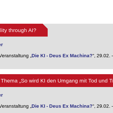
lity through AI?
er
eranstaltung „
Die KI - Deus Ex Machina?
“,
29.02. 
Thema „So wird KI den Umgang mit Tod und Tr
er
eranstaltung „
Die KI - Deus Ex Machina?
“,
29.02. 