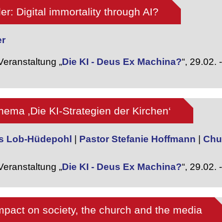
er: Digital immortality through AI?
er
eranstaltung „
Die KI - Deus Ex Machina?
“,
29.02. 
ma ‚Die KI-Strategien der Kirchen‘
as Lob-Hüdepohl
|
Pastor Stefanie Hoffmann
|
Chur
eranstaltung „
Die KI - Deus Ex Machina?
“,
29.02. 
impact on society, the church and the media