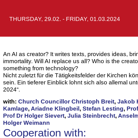
THURSDAY, 29.02. - FRIDAY, 01.03.2024
An AI as creator? It writes texts, provides ideas, br
immortality. Will AI replace us all? Who is the cre
something from technology?
Nicht zuletzt für die Tätigkeitsfelder der Kirchen 
sein. Ein tieferer Einblick lohnt sich also allemal
2024“.
with:
Church Councillor Christoph Breit
,
Jakob 
Kamlage
,
Ariadne Klingbeil
,
Stefan Lesting
,
Pro
Prof Dr Holger Sievert
,
Julia Steinbrecht
,
Anselm
Holger Weimann
Cooperation with: