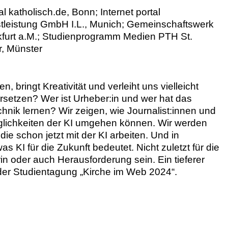
 katholisch.de, Bonn; Internet portal
stleistung GmbH I.L., Munich; Gemeinschaftswerk
kfurt a.M.; Studienprogramm Medien PTH St.
r, Münster
n, bringt Kreativität und verleiht uns vielleicht
 ersetzen? Wer ist Urheber:in und wer hat das
nik lernen? Wir zeigen, wie Journalist:innen und
glichkeiten der KI umgehen können. Wir werden
 schon jetzt mit der KI arbeiten. Und in
KI für die Zukunft bedeutet. Nicht zuletzt für die
rin oder auch Herausforderung sein. Ein tieferer
i der Studientagung „Kirche im Web 2024“.