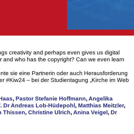
ings creativity and perhaps even gives us digital
ator and who has the copyright? Can we even learn
könnte sie eine Partnerin oder auch Herausforderung
 unter #Kiw24 – bei der Studientagung „Kirche im Web
Haas
,
Pastor Stefanie Hoffmann
,
Angelika
f. Dr Andreas Lob-Hüdepohl
,
Matthias Meitzler
,
 Thissen
,
Christine Ulrich
,
Anina Veigel
,
Dr