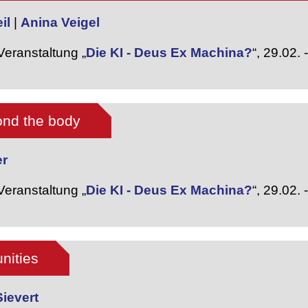
il
|
Anina Veigel
eranstaltung „
Die KI - Deus Ex Machina?
“,
29.02. 
ond the body
er
eranstaltung „
Die KI - Deus Ex Machina?
“,
29.02. 
nities
Sievert