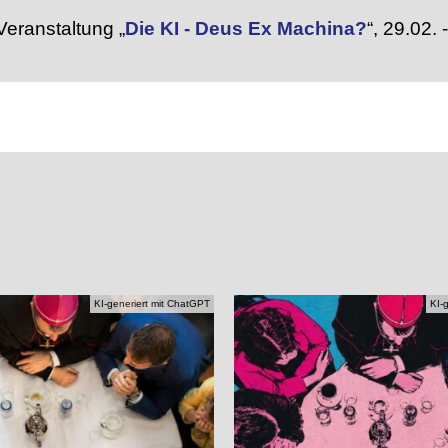
eranstaltung „
Die KI - Deus Ex Machina?
“,
29.02. 
KI-generiert mit ChatGPT
KI-