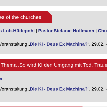
ies of the churches
as Lob-Hüdepohl
|
Pastor Stefanie Hoffmann
|
Chur
eranstaltung „
Die KI - Deus Ex Machina?
“,
29.02. 
Thema ‚So wird KI den Umgang mit Tod, Traue
er
eranstaltung „
Die KI - Deus Ex Machina?
“,
29.02. 