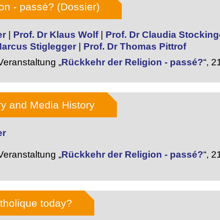
ion - passé? (Dossier)
er
|
Prof. Dr Klaus Wolf
|
Prof. Dr Claudia Stocking
Marcus Stiglegger
|
Prof. Dr Thomas Pittrof
eranstaltung „
Rückkehr der Religion - passé?
“,
21
ary and Media History
er
eranstaltung „
Rückkehr der Religion - passé?
“,
21
holique today?