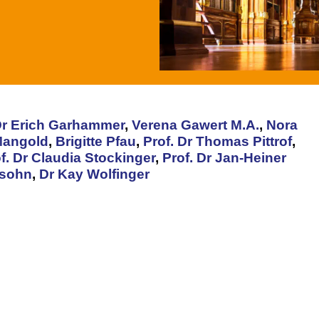
 Dr Erich Garhammer
,
Verena Gawert M.A.
,
Nora
Mangold
,
Brigitte Pfau
,
Prof. Dr Thomas Pittrof
,
f. Dr Claudia Stockinger
,
Prof. Dr Jan-Heiner
fsohn
,
Dr Kay Wolfinger