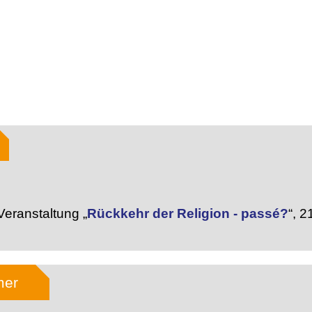
eranstaltung „
Rückkehr der Religion - passé?
“,
21
mer