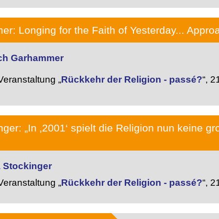
r: Longing for the Faith of Yesterday... Appro
rich Garhammer
eranstaltung „
Rückkehr der Religion - passé?
“,
21
ger: „In ‚2001‘ spielt die Religion nun keine gr
a Stockinger
eranstaltung „
Rückkehr der Religion - passé?
“,
21