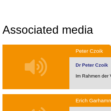
Associated media
Peter Czoik
Dr Peter Czoik
Im Rahmen der V
Erich Garham