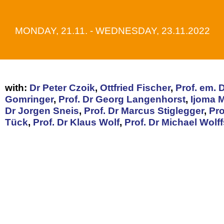
MONDAY, 21.11. - WEDNESDAY, 23.11.2022
with:
Dr Peter Czoik
,
Ottfried Fischer
,
Prof. em.
Gomringer
,
Prof. Dr Georg Langenhorst
,
Ijoma 
Dr Jorgen Sneis
,
Prof. Dr Marcus Stiglegger
,
Pro
Tück
,
Prof. Dr Klaus Wolf
,
Prof. Dr Michael Wolf