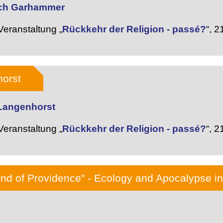
rich Garhammer
eranstaltung „
Rückkehr der Religion - passé?
“,
21
orst
 Langenhorst
eranstaltung „
Rückkehr der Religion - passé?
“,
21
End of Providence" - Ecology and Apocalypse i