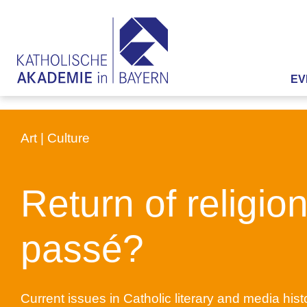
EV
Art | Culture
Return of religion
passé?
Current issues in Catholic literary and media hist