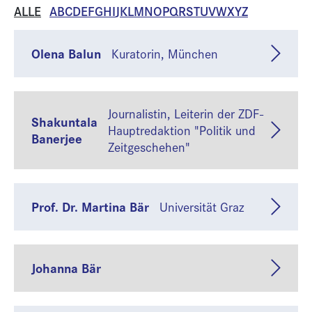
ALLE
A
B
C
D
E
F
G
H
I
J
K
L
M
N
O
P
Q
R
S
T
U
V
W
X
Y
Z
Olena Balun
Kuratorin, München
Journalistin, Leiterin der ZDF-
Shakuntala
Hauptredaktion "Politik und
Banerjee
Zeitgeschehen"
Prof. Dr. Martina Bär
Universität Graz
Johanna Bär