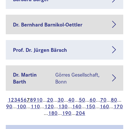
Dr. Bernhard Barnikol-Oettler
Prof. Dr. Jürgen Bärsch
Dr. Martin
Görres Gesellschaft,
Barth
Bonn
1
2
3
4
5
6
7
8
9
10
20
30
40
50
60
70
80
...
...
...
...
...
...
...
...
90
100
110
120
130
140
150
160
170
...
...
...
...
...
...
...
...
180
190
204
...
...
...