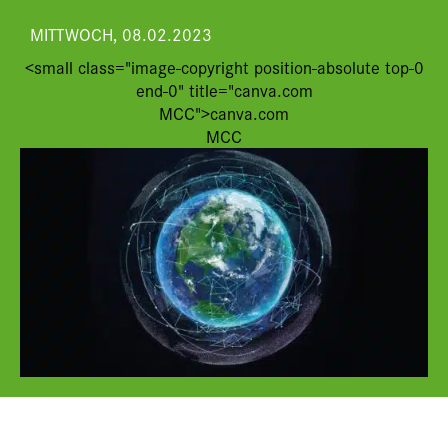
MITTWOCH, 08.02.2023
<small class="image-copyright position-absolute top-0
end-0" title="canva.com
MCC">canva.com
MCC