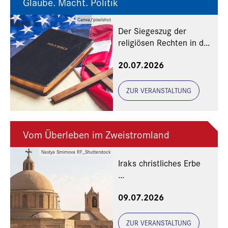
Glaube. Macht. Politik
Canva/pixelshot
Der Siegeszug der
religiösen Rechten in den
USA
20.07.2026
ZUR VERANSTALTUNG
Vom Überleben im Zweistromland
Nastya Smirnova RF_Shutterstock
Iraks christliches Erbe
Eine Veranstaltung der
09.07.2026
Freunde und Gönner
ZUR VERANSTALTUNG