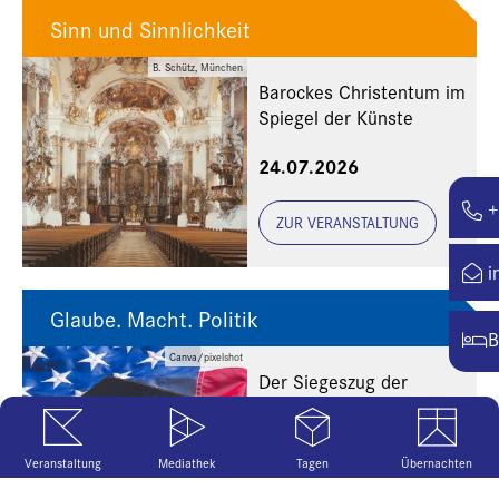
Sinn und Sinnlichkeit
B. Schütz, München
Barockes Christentum im
Spiegel der Künste
24.07.2026
+
ZUR VERANSTALTUNG
i
Glaube. Macht. Politik
B
Canva/pixelshot
Der Siegeszug der
religiösen Rechten in den
USA
20.07.2026
Veranstaltung
Mediathek
Tagen
Übernachten