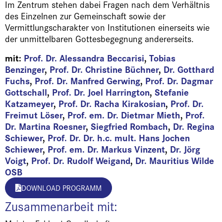
Im Zentrum stehen dabei Fragen nach dem Verhältnis
des Einzelnen zur Gemeinschaft sowie der
Vermittlungscharakter von Institutionen einerseits wie
der unmittelbaren Gottesbegegnung andererseits.
mit:
Prof. Dr. Alessandra Beccarisi
,
Tobias
Benzinger
,
Prof. Dr. Christine Büchner
,
Dr. Gotthard
Fuchs
,
Prof. Dr. Manfred Gerwing
,
Prof. Dr. Dagmar
Gottschall
,
Prof. Dr. Joel Harrington
,
Stefanie
Katzameyer
,
Prof. Dr. Racha Kirakosian
,
Prof. Dr.
Freimut Löser
,
Prof. em. Dr. Dietmar Mieth
,
Prof.
Dr. Martina Roesner
,
Siegfried Rombach
,
Dr. Regina
Schiewer
,
Prof. Dr. Dr. h.c. mult. Hans Jochen
Schiewer
,
Prof. em. Dr. Markus Vinzent
,
Dr. Jörg
Voigt
,
Prof. Dr. Rudolf Weigand
,
Dr. Mauritius Wilde
OSB
DOWNLOAD PROGRAMM
Zusammenarbeit mit: