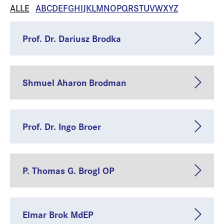
ALLE
A
B
C
D
E
F
G
H
I
J
K
L
M
N
O
P
Q
R
S
T
U
V
W
X
Y
Z
Prof. Dr. Dariusz Brodka
Shmuel Aharon Brodman
Prof. Dr. Ingo Broer
P. Thomas G. Brogl OP
Elmar Brok MdEP