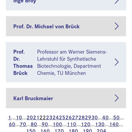
Inge Broy
Prof. Dr. Michael von Brück
Prof.
Professor am Werner Siemens-
Dr.
Lehrstuhl für Synthetische
Thomas
Biotechnologie, Department
Brück
Chemie, TU München
Karl Bruckmaier
1
10
20
21
22
23
24
25
26
27
28
29
30
40
50
...
...
...
...
...
60
70
80
90
100
110
120
130
140
...
...
...
...
...
...
...
...
...
150
160
170
180
190
204
...
...
...
...
...