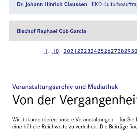
Dr. Johann Hinrich Claussen
EKD-Kulturbeauftra
Bischof Raphael Cob Garcia
1
10
20
21
22
23
24
25
26
27
28
29
3
...
...
Veranstaltungsarchiv und Mediathek
Von der Vergangenheit
Wir dokumentieren unsere Veranstaltungen – für Sie 
eine höhere Reichweite zu verleihen. Die Beiträge fi