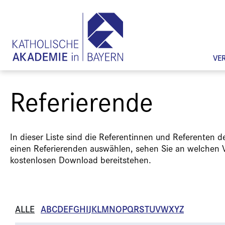
VE
Referierende
In dieser Liste sind die Referentinnen und Referenten 
einen Referierenden auswählen, sehen Sie an welchen 
kostenlosen Download bereitstehen.
ALLE
A
B
C
D
E
F
G
H
I
J
K
L
M
N
O
P
Q
R
S
T
U
V
W
X
Y
Z