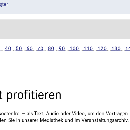
gter
0
40
50
60
70
80
90
100
110
120
130
1
...
...
...
...
...
...
...
...
...
...
...
 profitieren
kostenfrei − als Text, Audio oder Video, um den Vorträgen
nden Sie in unserer Mediathek und im Veranstaltungsarchiv.