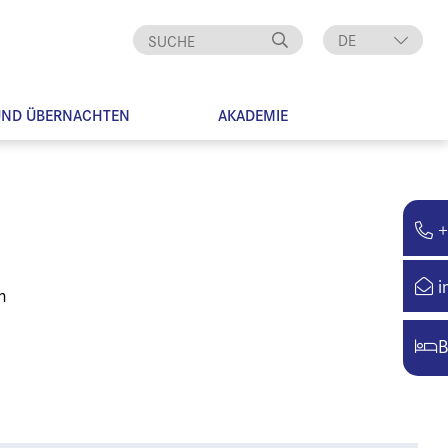
DE
EN
UND ÜBERNACHTEN
AKADEMIE
+
i
m
B