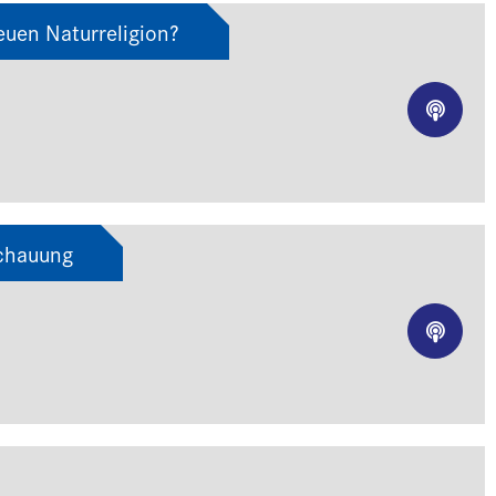
euen Naturreligion?
schauung