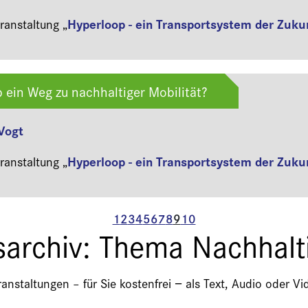
Hyperloop - ein Transportsystem der Zuku
anstaltung „
p ein Weg zu nachhaltiger Mobilität?
 Vogt
Hyperloop - ein Transportsystem der Zuku
anstaltung „
1
2
3
4
5
6
7
8
9
10
archiv: Thema Nachhalt
nstaltungen – für Sie kostenfrei − als Text, Audio oder 