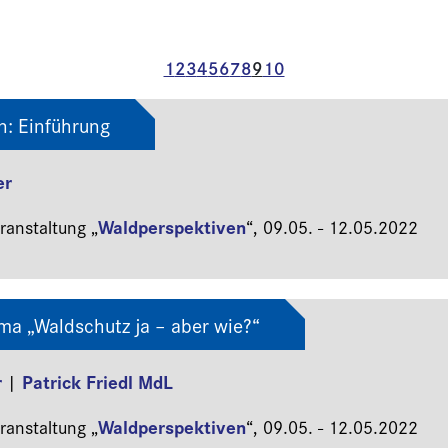
1
2
3
4
5
6
7
8
9
10
n: Einführung
er
Waldperspektiven
anstaltung „
“,
09.05. - 12.05.2022
a „Waldschutz ja – aber wie?“
r
Patrick Friedl MdL
|
Waldperspektiven
anstaltung „
“,
09.05. - 12.05.2022