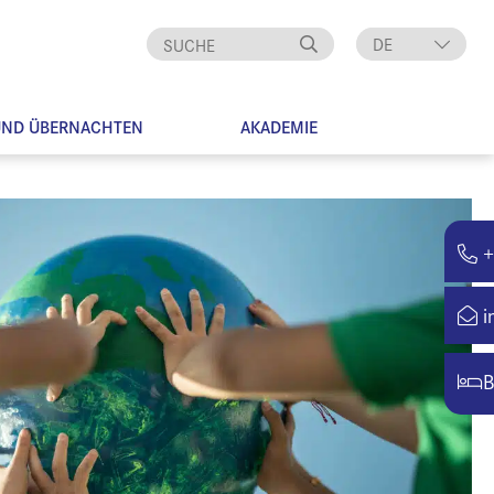
DE
EN
UND ÜBERNACHTEN
AKADEMIE
+
i
B