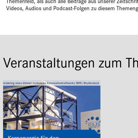
Themenfeld, als auch alle Beiträge aus unserer Zeitschri
Videos, Audios und Podcast-Folgen zu diesem Themeng
Veranstaltungen zum T
D-Rendering eines kleinen modularen Kernreaktorkraftwerks SMR/Shutterstock
Kernenergie für den