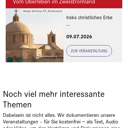
Vom Überleben im Zweistromland
Nastya Smirnova RF_Shutterstock
Iraks christliches Erbe
Eine Veranstaltung der
09.07.2026
Freunde und Gönner
ZUR VERANSTALTUNG
Noch viel mehr interessante
Themen
Dabeisein ist nicht alles. Wir dokumentieren unsere
Veranstaltungen – für Sie kostenfrei − als Text, Audio
oder Video, um den Vorträgen und Diskussionen eine