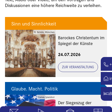
Diskussionen eine höhere Reichweite zu verleihen.
Sinn und Sinnlichkeit
B. Schütz, München
Barockes Christentum im
Spiegel der Künste
24.07.2026
+
ZUR VERANSTALTUNG
i
Glaube. Macht. Politik
B
Canva/pixelshot
Der Siegeszug der
religiösen Rechten in den