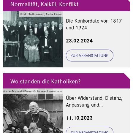
Normalität, Kalkül, Konflikt
© M. Stadtmuseum, Archiv Kester
Die Konkordate von 1817
und 1924
23.02.2024
ZUR VERANSTALTUNG
Wo standen die Katholiken?
iv MünchenMichael Kißener, © Andreas Linsenmann
Über Widerstand, Distanz,
Anpassung und
Kollaboration im „Dritten
11.10.2023
Reich“
ZUR VERANSTALTUNG