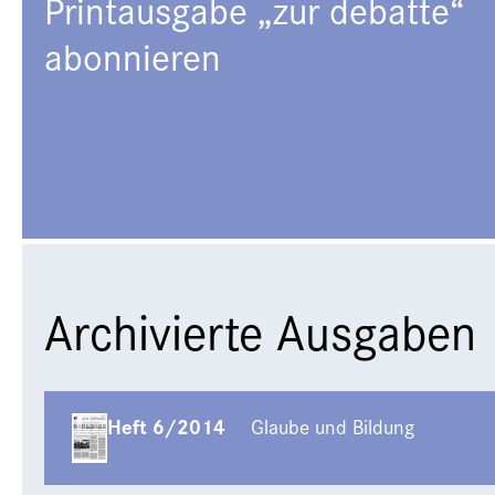
Printausgabe „zur debatte“
abonnieren
Archivierte Ausgaben
Heft 6/2014
Glaube und Bildung