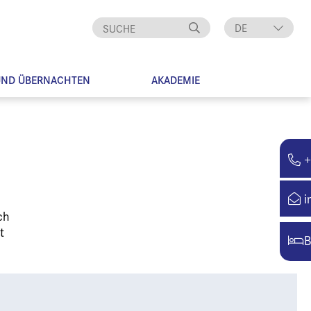
DE
EN
UND ÜBERNACHTEN
AKADEMIE
+
i
ch
t
B