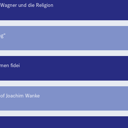
 Wagner und die Religion
ng“
umen fidei
hof Joachim Wanke