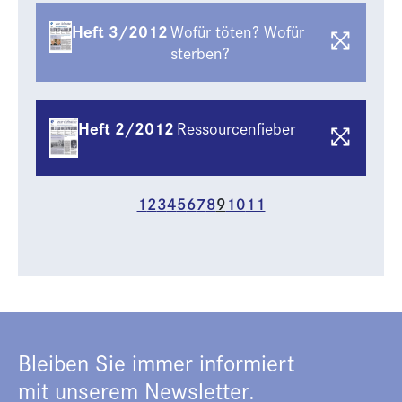
Heft 3/2012
Wofür töten? Wofür
sterben?
Heft 2/2012
Ressourcenfieber
1
2
3
4
5
6
7
8
9
10
11
Bleiben Sie immer informiert
mit unserem Newsletter.