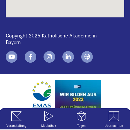
Copyright 2026 Katholische Akademie in
Bayern
+
i
B
Veranstaltung
Mediathek
Tagen
Übernachten