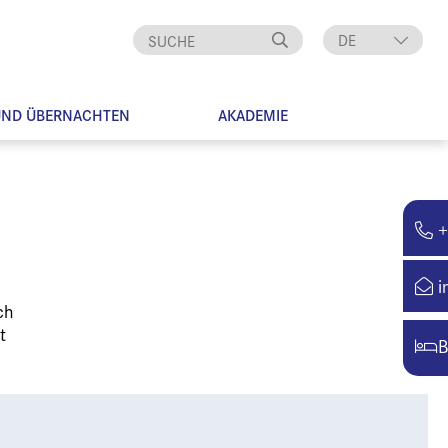
DE
EN
UND ÜBERNACHTEN
AKADEMIE
+
i
ch
t
B